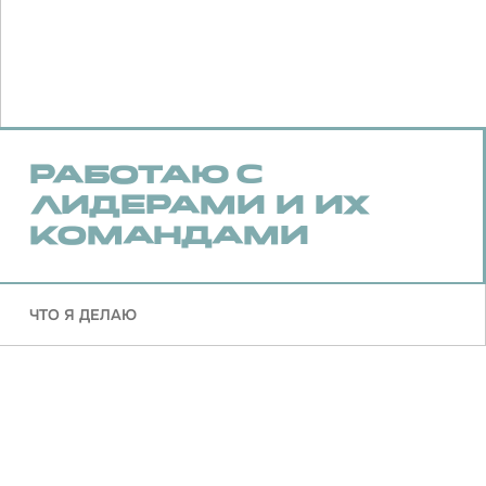
на силе отношений
Всё мои продукты — разные формы одной
задачи: помогать тем, кто уже вырос
из односложных решений, навести порядок
в своей системе и выйти на следующий
уровень игры
Для сильных лидеров
Стратегическое наставничество для
собственников и первых лиц
Работа с личной стратегией, деструкторами
и внутренней логикой решений
ПОДРОБНЕЕ