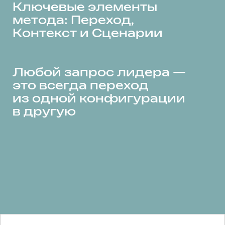
МАНИФЕСТ ЛИДЕРА
Ясность, Воля,
Новая Система
Действий
Лидерство — это не набор навыков,
а осознанное движение.
В основе любого вызова, любой цели, любой
трансформации лежит фундаментальный
процесс, который часто остаётся
незамеченным
ПОДРОБНЕЕ
АЛЕКСЕЙ ГУРЕЕВ
© 2026. ВСЕ ПРАВА ЗАЩИЩЕНЫ
СОЗДАНО С ЛЮБОВЬЮ В OWN BUSINESS LAB
ПОЛИТИКА ОБРАБОТКИ ПЕРСОНАЛЬНЫХ ДАННЫХ