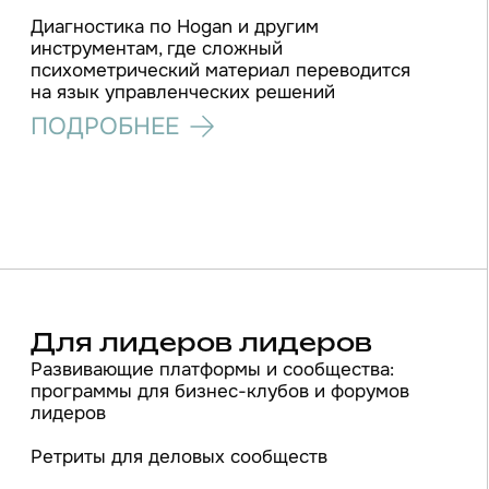
Мне важно не «выиграть
спор», а удержать линию,
за которую потом
не стыдно
Я многое знаю про
логику вызова