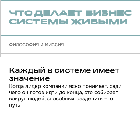
Сложные теории и модели
нужно упрощать до уровня
конкретных решений
кто на каком месте, какие сценарии управляют
вашими решениями, где сила уже превращается
в слабость, какие отношения система
не выдерживает. Вместо тумана — прямой
разговор о том, что происходит на самом деле,
и какие шаги допустимы в вашей реальности
Бизнес всегда начинается
не с процессов,
а с отношений
с собой, с людьми, с внешним полем.
Внутреннее состояние лидера рано или
поздно проступает в стратегиях,