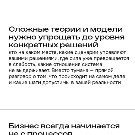
договорённостях, стиле управления. Если
внутри нас хаос или пустота, никакая модель
управления не удержит систему
Пространство ясности
вместо усиления хаоса
Не «как заработать больше любой ценой»,
а «как устроена ваша игра и какой смысл
вы в неё вкладываете»
работаю с
лидерами и их
командами