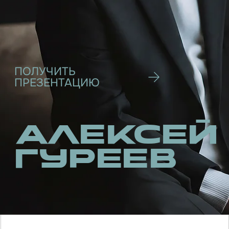
Алексей
Гуреев
Что делает бизнес
системы живыми
ФИЛОСОФИЯ И МИССИЯ
Каждый в системе имеет
значение
Когда лидер компании ясно понимает, ради
чего он готов идти до конца, это собирает
вокруг людей, способных разделить его
путь