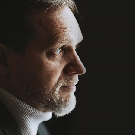
ОБО МНЕ
О МЕТОДЕ
Метод
системного
перехода
Ключевые элементы
метода: Переход,
Контекст и Сценарии
Любой запрос лидера —
это всегда переход
из одной конфигурации
в другую