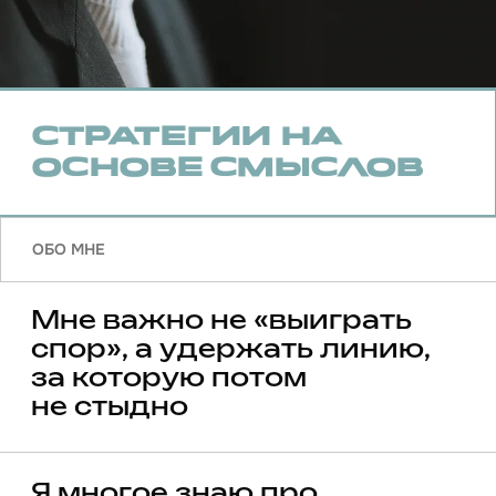
Любая компания
это связка трёх факторов: лидер, внутреннее
поле (команда, структура, культура) и внешнее
поле (рынок, партнёры, стейкхолдеры)
Любая система влияния
это игра стратегий, сценариев и деструкторов,
которые либо усиливают друг друга, либо
взаимно обнуляют