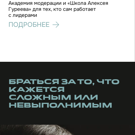
Я прошел через 90-е, через их кризисы
и развилки, видел, как рушатся и снова
собираются системы, и это сформировало
во мне позицию, которая мало зависит
от конъюнктуры. Мне важно не «выиграть спор»,
а удержать линию, за которую потом не стыдно
Меня часто зовут туда, где нужно
«спасти» не столько бизнес, сколько
ощущение смысла и наличия пути:
лидера, которого «раздирает» между
стыдом и гордостью, силой и бессилием
партнёров, потерявших доверие или
застрявших в условностях
команду, которая устала от внутренних
конфликтов или от борьбы с ветряными
мельницами