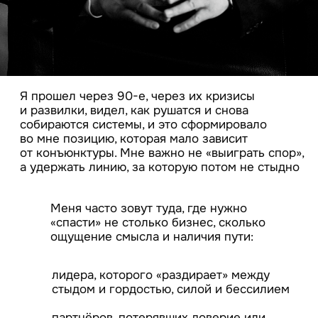
Результат метода
не красивое видение, а способность
принимать и выдерживать решения, которые
действительно меняют траекторию движения
книга
«Бизнес как
система
отношений»
Совтор книги «Бизнес как система отношений»
ПОДРОБНЕЕ