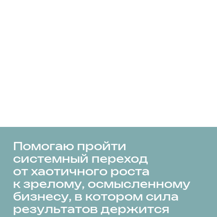
Для сильных
команд
Командный коучинг «Ракета»
Оценка потенциала ключевых людей
и команд, настройка правил игры,
долгосрочных договорённостей и структур
ответственности
Диагностика по Hogan и другим
инструментам, где сложный
психометрический материал переводится
на язык управленческих решений
ПОДРОБНЕЕ
Для лидеров лидеров
Развивающие платформы и сообщества: