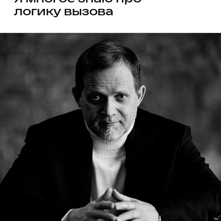
Ясные цели, технологии
и решения
я упрощаю сложные теории и модели
до уровня конкретных решений: кто на каком
месте, какие сценарии управляют вашими
решениями, где сила уже превращается
в слабость, какие отношения система
не выдерживает. Вместо тумана — прямой
разговор о том, что происходит на самом
деле, и какие шаги допустимы в вашей
реальности
Увеличение силы,
а не сложности
я не забираю на себя волю и ответственность,
а помогаю лидерам и командам видеть
целиком: свою логику, свой потенциал и свою
волю